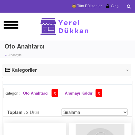
Tüm Dükkanlar
Giriş
Oto Anahtarcı
Anasayfa
Kategoriler
‹
Oto Anahtarcı
Aramayı Kaldır
Kategori :
X
X
Toplam :
2 Ürün