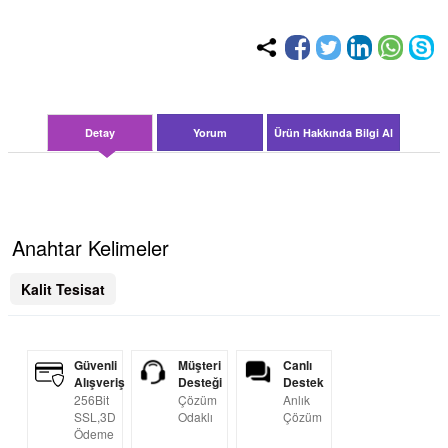
Detay
Yorum
Ürün Hakkında Bilgi Al
Anahtar Kelimeler
Kalit Tesisat
Güvenli
Müşteri
Canlı
Alışveriş
Desteği
Destek
256Bit
Çözüm
Anlık
SSL,3D
Odaklı
Çözüm
Ödeme