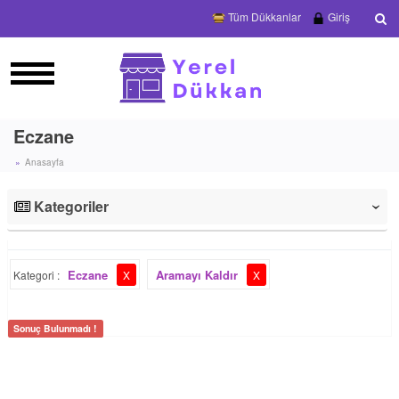
Tüm Dükkanlar
Giriş
Eczane
Anasayfa
Kategoriler
‹
Eczane
Aramayı Kaldır
Kategori :
X
X
Sonuç Bulunmadı !