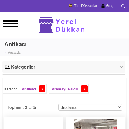
Tüm Dükkanlar
Giriş
Antikacı
Anasayfa
Kategoriler
‹
Antikacı
Aramayı Kaldır
Kategori :
X
X
Toplam :
3 Ürün